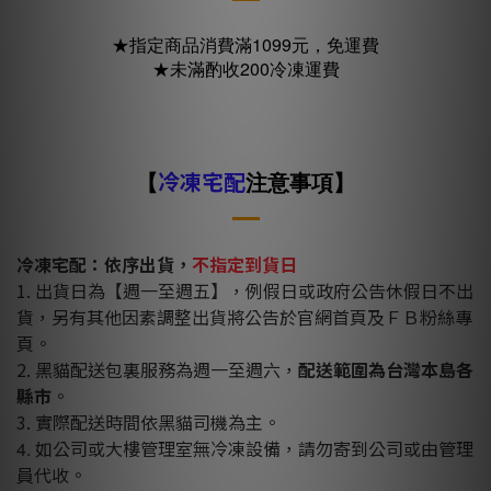
★指定商品消費滿1099元，免運費
★未滿酌收200冷凍運費
【
冷凍宅配
注意事項】
冷凍宅配：依序出貨，
不指定到貨日
1. 出貨日為【週一至週五】，例假日或政府公告休假日不出
貨，另有其他因素調整出貨將公告於官網首頁及ＦＢ粉絲專
頁。
2. 黑貓配送包裏服務為週一至週六，
配送範圍為台灣本島各
縣市
。
3. 實際配送時間依黑貓司機為主。
如公司或大樓管理室無冷凍設備，請勿寄到公司或由管理
4.
員代收。