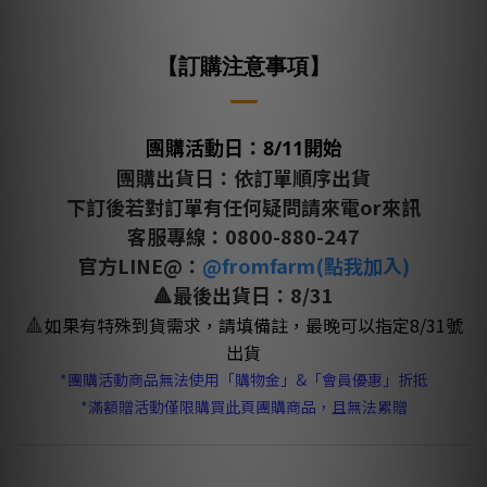
【
訂購注意事項】
團購活動日：8/11開始
團購出貨日：依訂單順序出貨
下訂後若對訂單有任何疑問請來電or來訊
客服專線：0800-880-247
官方LINE@：
@fromfarm(點我加入)
🔺最後出貨日：8/31
🔺
如果有特殊到貨需求，請填備註，
最晚可以指定8/31號
出貨
*團購活動商品無法使用「購物金」&「會員優惠」折抵
*滿額贈活動僅限購買此頁團購商品，且無法累贈