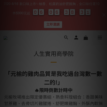
7/20-8/16 新口味上市✨柚香、松露奶油舒肥雞胸，全口味任選10
0
0
0
0
6
6
6
6
0
0
0
0
6
6
6
6
3
3
3
3
8
8
8
8
3
3
3
3
0
0
0
0
0
0
件$990元起
天
時
分
秒
立即選購
人生實用商學院
「元榆的雞肉品質是我吃過台灣數一數
二的!」
🔥限時倒數計時中
元榆牧場推出限定優惠組，熟食料理組合：香甜美味
甘蔗雞、去骨切片雞腿捲、
舒肥嫩雞胸、外酥內軟無