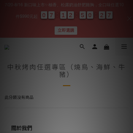
7/20-8/16 新口味上市✨柚香、松露奶油舒肥雞胸，全口味任選10
0
0
0
0
7
7
7
7
1
1
1
1
2
2
2
2
5
5
5
5
0
0
0
0
2
2
2
2
0
0
7
6
7
件$990元起
天
時
分
秒
立即選購
中秋烤肉任選專區（燒鳥、海鮮、牛
豬）
此分類沒有商品
關於我們