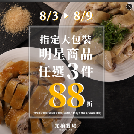
衝浪雞
重要公告
媒體推薦
哪裡找到我們
檢驗報告
人才招募
顧客服務
會員權益
隱私條款
條款與細則
常見Ｑ＆Ａ
聯絡我們