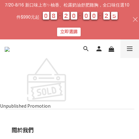
7/20-8/16 新口味上市✨柚香、松露奶油舒肥雞胸，全口味任選10
0
0
0
0
8
8
8
8
2
2
2
2
0
0
0
0
0
0
0
0
0
0
0
0
2
2
2
2
0
0
5
4
5
件$990元起
天
時
分
秒
立即選購
Unpublished Promotion
關於我們