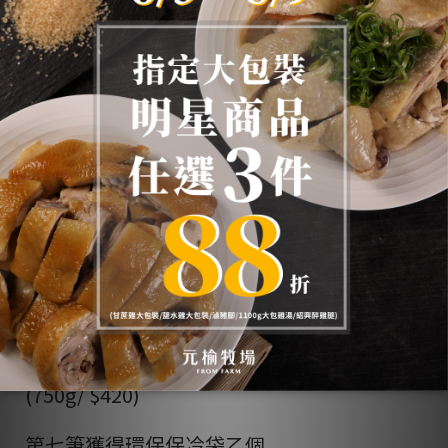
第二筆獲得滷二節乙包(300g/
$180)
第三筆獲得黑蒜雞湯小包裝乙
包(450g/ $199)
第四筆獲得雞腿串串燒乙包
(180g/ $219)
第五筆獲得花雕雞乙包(400g/
$420)
第六筆獲得甘蔗雞大包裝乙包
(750g/ $420)
第七筆獲得環保保冷袋乙個