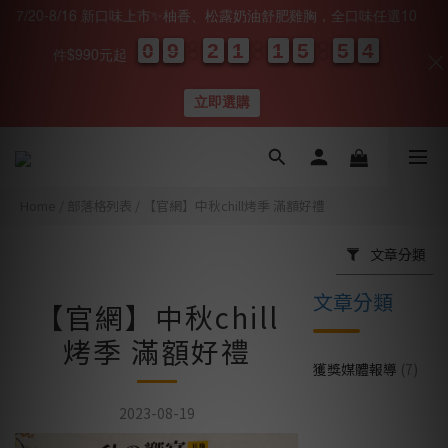
7/20-8/16 新口味上市✨柚香、松露奶油舒肥雞胸，全口味任選10
0
0
0
0
9
9
9
9
2
2
2
2
1
1
1
1
1
1
1
1
5
5
5
5
5
5
5
5
0
0
4
3
4
件$990元起
天
時
分
秒
立即選購
Home
/
部落格列表
/
【官網】中秋chill烤季 滿額好禮
文章分類
文章分類
【官網】中秋chill
烤季 滿額好禮
獲獎媒體報導
(7)
2023-08-19